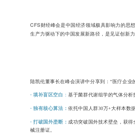
CFS财经峰会是
中国经济领域极具影响力的思想
生产
力驱动下的中国发展新路
径，是见证创新
陆凯伦董事长在峰会演讲中分享到：
“医疗企业
· 填补盲区空白
：
基于菌群代谢组学的气体分析技
· 独有
核心算法：
依托中国人群
30万+大样本
· 打破国外垄断：
成功突
破国外技术壁垒，获得
械注册证。