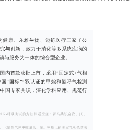
为健康、乐雅生物、迈铄医疗三家子公
研究与创新，致力于消化等多系统疾病的
销与服务为一体的综合型企业。
，是国内首款获批上市，采用“固定式+气相
国“国标”
*
双认证的甲烷和氢呼气检测
成中国专家共识，深化学科应用、规范行
等。胃肠道疾病中H2-呼吸测试的方法和适应症：罗马共识会议。[J]。
08）》、《惰性气体中微量氢、氧、甲烷…的测定气相色谱法