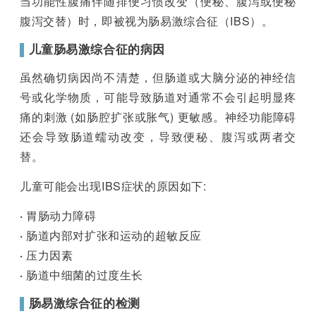
当功能性腹痛伴随排便习惯改变（便秘、腹泻或便秘
腹泻交替）时，即被视为肠易激综合征（IBS）。
▌
儿童肠易激综合征的病因
虽然确切病因尚不清楚，但肠道或大脑分泌的神经信
号或化学物质，可能导致肠道对通常不会引起明显疼
痛的刺激 (如肠腔扩张或胀气) 更敏感。神经功能障碍
还会导致肠道蠕动改变，导致便秘、腹泻或两者交
替。
儿童可能会出现IBS症状的原因如下:
·
胃肠动力障碍
·
肠道内部对扩张和运动的超敏反应
·
压力因素
·
肠道中细菌的过度生长
▌
肠易激综合征的检测