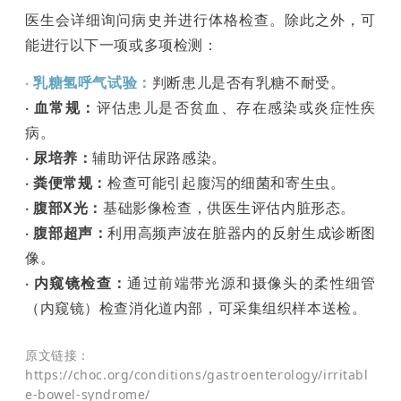
医生会详细询问病史并进行体格检查。除此之外，可
能进行以下一项或多项检测：
· 乳糖氢呼气试验：
判断患儿是否有乳糖不耐受。
· 血常规：
评估患儿是否贫血、存在感染或炎症性疾
病。
·
尿培养：
辅助评估尿路感染。
·
粪便常规：
检查可能引起腹泻的细菌和寄生虫。
·
腹部X光：
基础影像检查，供医生评估内脏形态。
·
腹部超声：
利用高频声波在脏器内的反射生成诊断图
像。
·
内窥镜检查：
通过前端带光源和摄像头的柔性细管
（内窥镜）检查消化道内部，可采集组织样本送检。
原文链接：
https://choc.org/conditions/gastroenterology/irritabl
e-bowel-syndrome/