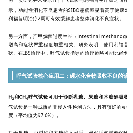
另一项研究并未显示H
呼气试验与利福昔明疗效之间存在
2
示，功能性消化不良患者的SIBO患病率显着高于健康对
利福昔明治疗2周可有效缓解患者整体消化不良症状。
另一方面，产甲烷菌过度生长（intestinal methanogen
增高和症状严重程度加重相关。研究表明，使用利福昔明
状。在IBS治疗中，呼气试验指导的治疗策略可能比经验
呼气试验核心应用二：碳水化合物吸收不良的诊
H
和CH
呼气试验可用于诊断乳糖、果糖和木糖醇吸收
2
4
气试验是一种成熟的非侵入性检测方法，具有较好的灵敏度
度（平均值为97.6%）。
对于果糖、山梨醇和木糖醇不耐受，虽然呼气试验的诊