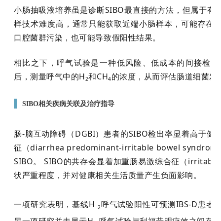
小肠抽吸液培养虽是诊断
SIBO最直接的方法，但属于
样技术难度高，通常只能获取近端小肠样本，可能存在
口腔菌群污染，也可能导致假阳性结果。
相比之下
，
呼气试验是一种低风险、低成本的间接检测
后，测量呼气中的
H
和
CH
的浓度，从而评估肠道细菌发
2
4
▌
SIBO相关疾病关联及治疗指导
肠-脑互动障碍（DGBI）患者的SIBO检出率显着高于
征（diarrhea predominant-irritable bowel s
SIBO。 SIBO的共存会显着加重肠易激综合征（irritable b
状严重程度，并对健康相关生活质量产生负面影响。
一项研究表明，基线H
呼气试验阳性可预测IBS-D患
2