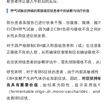
察患者停止摄入牛奶后的反应。
▌
呼气试验在持续的胃肠道症状患者中的诊断与治疗价值
部分患者虽报告已进行饮食干预，但腹胀、腹痛、腹泻
行
CBH呼气试验，因为建立CBH负荷与吸收不良之间的
从性从而促进症状改善。
对于因严格限制
CBH摄入而面临营养和
（
或
）
生活质量
正吸收不良的人群，从而确保饮食限制仅在确诊吸收不良
在症状持续患者的诊断评估中，需先排除吸收不良，从而
研究表明，对于有
IBS症状的患者，由于内脏高敏感性
CBH发酵产生的气体仍会加剧症状。
因此，
对症状持续
良具有重要价值
，如结果为阳性，提示采用低可
（
fermentable oligo-,di-,mono-saccharides， and po
改善
IBS症状。