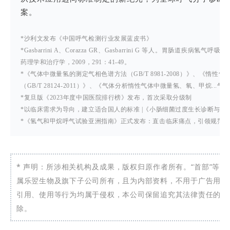
案。
*
沙利文发布《中国呼气检测行业发展蓝皮书》
*Gasbarrini A、Corazza GR、Gasbarrini G 等人。胃肠道疾病
药理学和治疗学，2009，291：41-49。
*
《气体中微量氢的测定气相色谱方法（GB/T 8981-2008）》、
《惰性气
（GB/T 28124-2011）》、
《气体分析惰性气体中微量氢、氧、甲烷...气相色谱法
*
复旦版《2023年度中国医院排行榜》发布，首次采取分级制
*
以临床需求为导向，建立适合国人的标准 |《小肠细菌过度生长诊断与管
*
《氢气和甲烷呼气试验亚洲指南》正式发布：直击临床痛点，引领规范实
* 声明：
所涉相关机构及成果，版权归原作者所有。“首部”等
属乐翌生物及旗下子公司所有，且为内部资料，不用于广告用途
引用、使用等行为均属于侵权，本公司保留追究其法律责任的权
除。